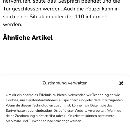
hervorrufen, sollte das Gespräch beendet und die
Tür geschlossen werden. Auch die Polizei kann in
solch einer Situation unter der 110 informiert
werden.
Ähnliche Artikel
Zustimmung verwalten
Um dir ein optimales Erlebnis zu bieten, verwenden wir Technologien wie
Cookies, um Geräteinformationen zu speichern und/oder darauf zuzugreifen.
Wenn du diesen Technologien zustimmst, können wir Daten wie das
Surfverhalten oder eindeutige IDs auf dieser Website verarbeiten. Wenn du
deine Zustimmung nicht erteilst oder zurückziehst, können bestimmte
COPYRIGHT
ANTENNE BAD KREUZNACH
- IHR RADIO
Merkmale und Funktionen beeinträchtigt werden.
FÜR DIE RHEIN-NAHE REGION