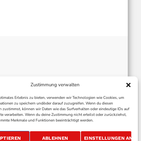
Zustimmung verwalten
ptimales Erlebnis zu bieten, verwenden wir Technologien wie Cookies, um
ationen zu speichern und/oder darauf zuzugreifen. Wenn du diesen
 zustimmst, können wir Daten wie das Surfverhalten oder eindeutige IDs auf
te verarbeiten. Wenn du deine Zustimmung nicht erteilst oder zurückziehst,
immte Merkmale und Funktionen beeinträchtigt werden.
ALLGEMEINE GESCHÄFTSBEDINGUNGEN
GEWINNSPIELBEDINGUNGEN
JOBS
PTIEREN
ABLEHNEN
EINSTELLUNGEN ANSE