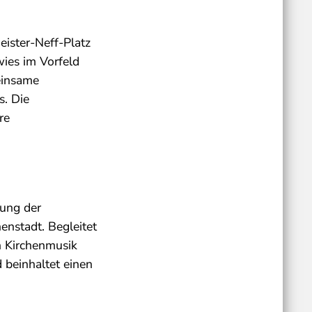
eister-Neff-Platz
ies im Vorfeld
einsame
s. Die
re
rung der
enstadt. Begleitet
n Kirchenmusik
 beinhaltet einen