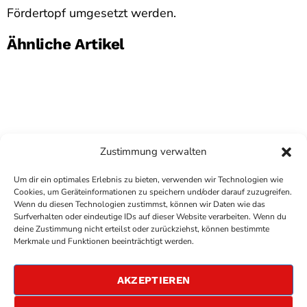
Fördertopf umgesetzt werden.
Ähnliche Artikel
Zustimmung verwalten
Um dir ein optimales Erlebnis zu bieten, verwenden wir Technologien wie
Cookies, um Geräteinformationen zu speichern und/oder darauf zuzugreifen.
Wenn du diesen Technologien zustimmst, können wir Daten wie das
Surfverhalten oder eindeutige IDs auf dieser Website verarbeiten. Wenn du
deine Zustimmung nicht erteilst oder zurückziehst, können bestimmte
COPYRIGHT
ANTENNE BAD KREUZNACH
- IHR RADIO
Merkmale und Funktionen beeinträchtigt werden.
FÜR DIE RHEIN-NAHE REGION
IMPRESSUM
AKZEPTIEREN
ÜBER UNS
DATENSCHUTZERKLÄRUNG