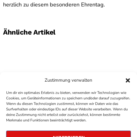
herzlich zu diesem besonderen Ehrentag.
Ähnliche Artikel
Zustimmung verwalten
Um dir ein optimales Erlebnis zu bieten, verwenden wir Technologien wie
Cookies, um Geräteinformationen zu speichern und/oder darauf zuzugreifen.
Wenn du diesen Technologien zustimmst, können wir Daten wie das
Surfverhalten oder eindeutige IDs auf dieser Website verarbeiten. Wenn du
deine Zustimmung nicht erteilst oder zurückziehst, können bestimmte
COPYRIGHT
ANTENNE BAD KREUZNACH
- IHR RADIO
Merkmale und Funktionen beeinträchtigt werden.
FÜR DIE RHEIN-NAHE REGION
IMPRESSUM