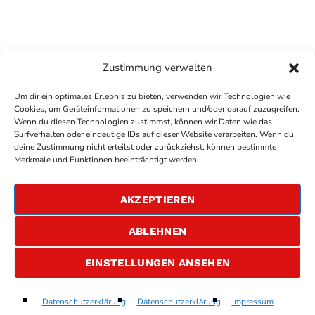
Zustimmung verwalten
Um dir ein optimales Erlebnis zu bieten, verwenden wir Technologien wie
Cookies, um Geräteinformationen zu speichern und/oder darauf zuzugreifen.
Wenn du diesen Technologien zustimmst, können wir Daten wie das
Surfverhalten oder eindeutige IDs auf dieser Website verarbeiten. Wenn du
deine Zustimmung nicht erteilst oder zurückziehst, können bestimmte
COPYRIGHT
ANTENNE BAD KREUZNACH
- IHR RADIO
Merkmale und Funktionen beeinträchtigt werden.
FÜR DIE RHEIN-NAHE REGION
IMPRESSUM
AKZEPTIEREN
ÜBER UNS
DATENSCHUTZERKLÄRUNG
ABLEHNEN
ALLGEMEINE GESCHÄFTSBEDINGUNGEN
GEWINNSPIELBEDINGUNGEN
JOBS
EINSTELLUNGEN ANSEHEN
Apologize
Datenschutzerklärung
Datenschutzerklärung
Impressum
play_arrow
keyboard_arrow_right
Timbaland feat. OneRepublic