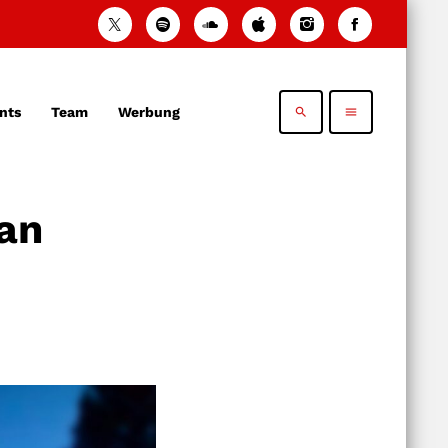
nts
Team
Werbung
search
menu
 an