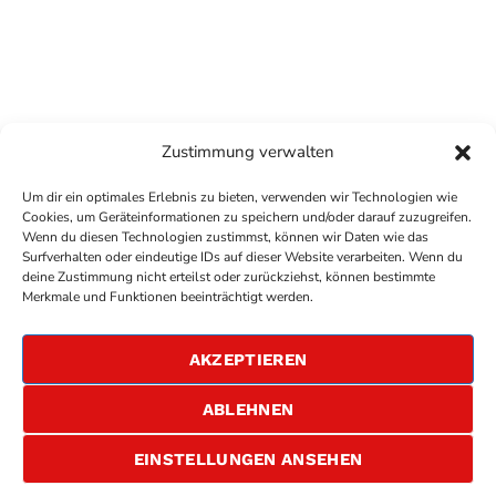
Zustimmung verwalten
Um dir ein optimales Erlebnis zu bieten, verwenden wir Technologien wie
Cookies, um Geräteinformationen zu speichern und/oder darauf zuzugreifen.
Wenn du diesen Technologien zustimmst, können wir Daten wie das
Surfverhalten oder eindeutige IDs auf dieser Website verarbeiten. Wenn du
deine Zustimmung nicht erteilst oder zurückziehst, können bestimmte
COPYRIGHT
ANTENNE BAD KREUZNACH
- IHR RADIO
Merkmale und Funktionen beeinträchtigt werden.
FÜR DIE RHEIN-NAHE REGION
IMPRESSUM
AKZEPTIEREN
ÜBER UNS
DATENSCHUTZERKLÄRUNG
ABLEHNEN
ALLGEMEINE GESCHÄFTSBEDINGUNGEN
GEWINNSPIELBEDINGUNGEN
JOBS
EINSTELLUNGEN ANSEHEN