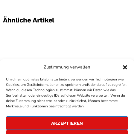
Ähnliche Artikel
Zustimmung verwalten
Um dir ein optimales Erlebnis zu bieten, verwenden wir Technologien wie
Cookies, um Geräteinformationen zu speichern und/oder darauf zuzugreifen.
Wenn du diesen Technologien zustimmst, können wir Daten wie das
Surfverhalten oder eindeutige IDs auf dieser Website verarbeiten. Wenn du
deine Zustimmung nicht erteilst oder zurückziehst, können bestimmte
COPYRIGHT
ANTENNE BAD KREUZNACH
- IHR RADIO
Merkmale und Funktionen beeinträchtigt werden.
FÜR DIE RHEIN-NAHE REGION
IMPRESSUM
AKZEPTIEREN
ÜBER UNS
DATENSCHUTZERKLÄRUNG