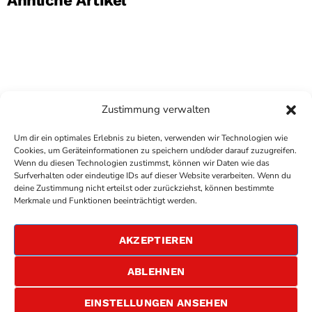
Ähnliche Artikel
Zustimmung verwalten
Um dir ein optimales Erlebnis zu bieten, verwenden wir Technologien wie
Cookies, um Geräteinformationen zu speichern und/oder darauf zuzugreifen.
Wenn du diesen Technologien zustimmst, können wir Daten wie das
Surfverhalten oder eindeutige IDs auf dieser Website verarbeiten. Wenn du
deine Zustimmung nicht erteilst oder zurückziehst, können bestimmte
COPYRIGHT
ANTENNE BAD KREUZNACH
- IHR RADIO
Merkmale und Funktionen beeinträchtigt werden.
FÜR DIE RHEIN-NAHE REGION
IMPRESSUM
AKZEPTIEREN
ÜBER UNS
DATENSCHUTZERKLÄRUNG
ABLEHNEN
ALLGEMEINE GESCHÄFTSBEDINGUNGEN
GEWINNSPIELBEDINGUNGEN
JOBS
EINSTELLUNGEN ANSEHEN