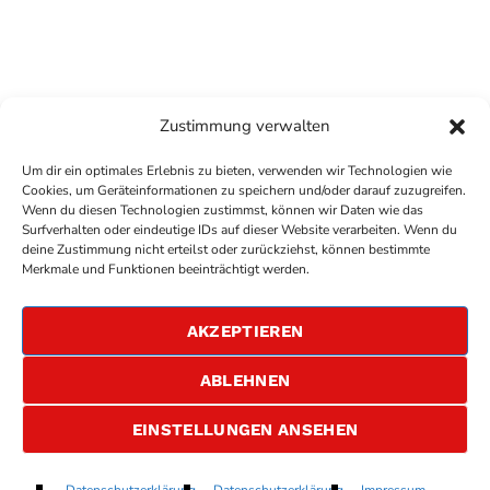
Zustimmung verwalten
Um dir ein optimales Erlebnis zu bieten, verwenden wir Technologien wie
Cookies, um Geräteinformationen zu speichern und/oder darauf zuzugreifen.
Wenn du diesen Technologien zustimmst, können wir Daten wie das
Surfverhalten oder eindeutige IDs auf dieser Website verarbeiten. Wenn du
deine Zustimmung nicht erteilst oder zurückziehst, können bestimmte
COPYRIGHT
ANTENNE BAD KREUZNACH
- IHR RADIO
Merkmale und Funktionen beeinträchtigt werden.
FÜR DIE RHEIN-NAHE REGION
IMPRESSUM
AKZEPTIEREN
ÜBER UNS
DATENSCHUTZERKLÄRUNG
ABLEHNEN
ALLGEMEINE GESCHÄFTSBEDINGUNGEN
GEWINNSPIELBEDINGUNGEN
JOBS
EINSTELLUNGEN ANSEHEN
Don't Worry