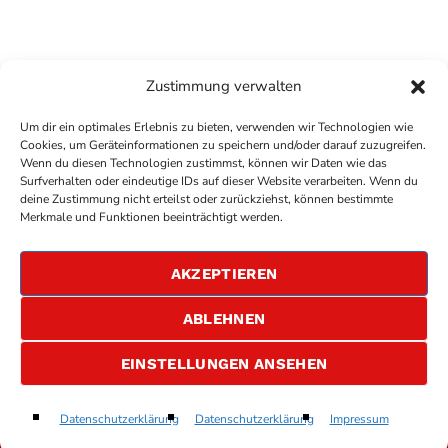
Zustimmung verwalten
Um dir ein optimales Erlebnis zu bieten, verwenden wir Technologien wie
Cookies, um Geräteinformationen zu speichern und/oder darauf zuzugreifen.
Wenn du diesen Technologien zustimmst, können wir Daten wie das
Surfverhalten oder eindeutige IDs auf dieser Website verarbeiten. Wenn du
deine Zustimmung nicht erteilst oder zurückziehst, können bestimmte
COPYRIGHT
ANTENNE BAD KREUZNACH
- IHR RADIO
Merkmale und Funktionen beeinträchtigt werden.
FÜR DIE RHEIN-NAHE REGION
IMPRESSUM
AKZEPTIEREN
ÜBER UNS
DATENSCHUTZERKLÄRUNG
ABLEHNEN
ALLGEMEINE GESCHÄFTSBEDINGUNGEN
GEWINNSPIELBEDINGUNGEN
JOBS
EINSTELLUNGEN ANSEHEN
Need Your Love
Datenschutzerklärung
Datenschutzerklärung
Impressum
play_arrow
keyboard_arrow_right
OneRepublic