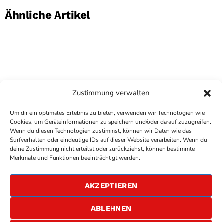
Ähnliche Artikel
Zustimmung verwalten
Um dir ein optimales Erlebnis zu bieten, verwenden wir Technologien wie
Cookies, um Geräteinformationen zu speichern und/oder darauf zuzugreifen.
Wenn du diesen Technologien zustimmst, können wir Daten wie das
Surfverhalten oder eindeutige IDs auf dieser Website verarbeiten. Wenn du
deine Zustimmung nicht erteilst oder zurückziehst, können bestimmte
COPYRIGHT
ANTENNE BAD KREUZNACH
- IHR RADIO
Merkmale und Funktionen beeinträchtigt werden.
FÜR DIE RHEIN-NAHE REGION
IMPRESSUM
AKZEPTIEREN
ÜBER UNS
DATENSCHUTZERKLÄRUNG
ABLEHNEN
ALLGEMEINE GESCHÄFTSBEDINGUNGEN
GEWINNSPIELBEDINGUNGEN