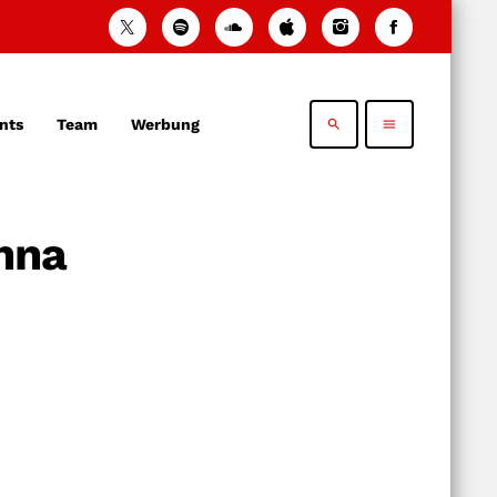
nts
Team
Werbung
search
menu
nna