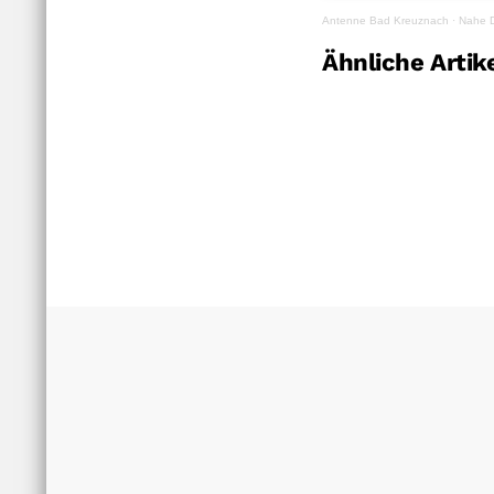
Antenne Bad Kreuznach
·
Nahe D
Ähnliche Artik