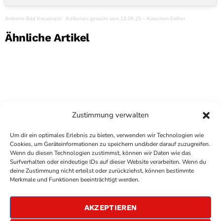
Antenne Bad Kreuznach
·
Körbchen gesucht vom 13.08.25 – Kätzchen Esther
Ähnliche Artikel
Zustimmung verwalten
Um dir ein optimales Erlebnis zu bieten, verwenden wir Technologien wie
Cookies, um Geräteinformationen zu speichern und/oder darauf zuzugreifen.
Wenn du diesen Technologien zustimmst, können wir Daten wie das
Surfverhalten oder eindeutige IDs auf dieser Website verarbeiten. Wenn du
deine Zustimmung nicht erteilst oder zurückziehst, können bestimmte
COPYRIGHT
ANTENNE BAD KREUZNACH
- IHR RADIO
Merkmale und Funktionen beeinträchtigt werden.
FÜR DIE RHEIN-NAHE REGION
IMPRESSUM
AKZEPTIEREN
ÜBER UNS
DATENSCHUTZERKLÄRUNG