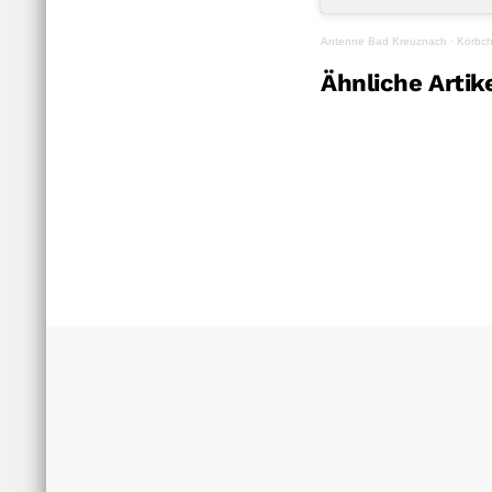
Antenne Bad Kreuznach
·
Körbch
Ähnliche Artik