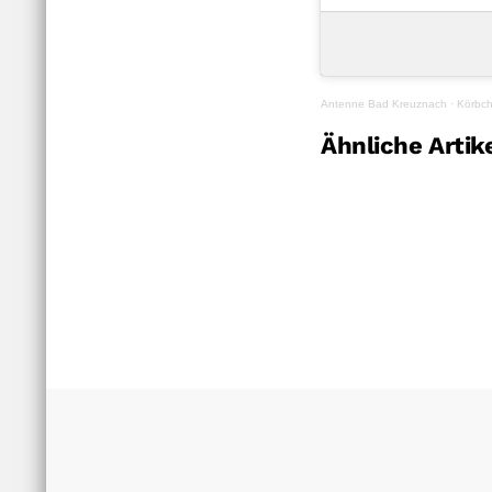
Antenne Bad Kreuznach
·
Körbch
Ähnliche Artik