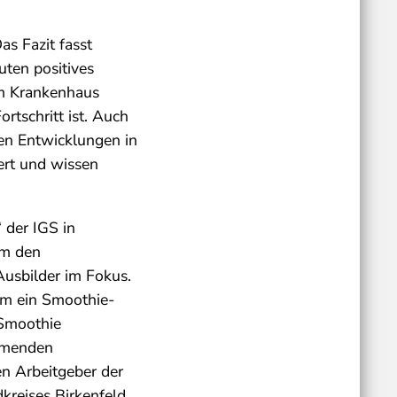
as Fazit fasst
ten positives
em Krankenhaus
rtschritt ist. Auch
ten Entwicklungen in
iert und wissen
 der IGS in
um den
Ausbilder im Fokus.
um ein Smoothie-
-Smoothie
ommenden
en Arbeitgeber der
kreises Birkenfeld