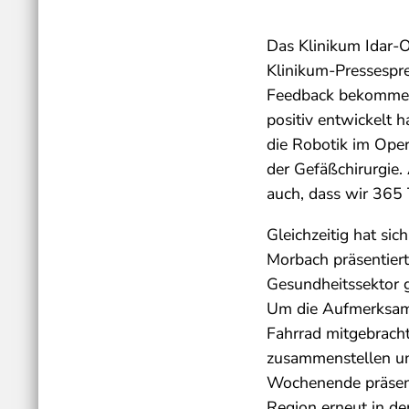
Das Klinikum Idar-O
Klinikum-Pressespre
Feedback bekommen.
positiv entwickelt h
die Robotik im Oper
der Gefäßchirurgie. 
auch, dass wir 365 T
Gleichzeitig hat si
Morbach präsentier
Gesundheitssektor g
Um die Aufmerksamk
Fahrrad mitgebracht
zusammenstellen un
Wochenende präsenti
Region erneut in de