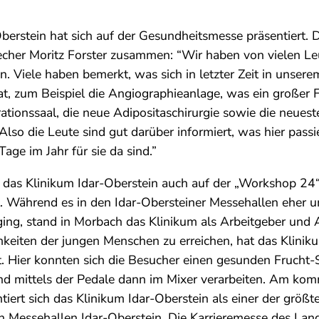
berstein hat sich auf der Gesundheitsmesse präsentiert. D
cher Moritz Forster zusammen: “Wir haben von vielen Leu
 Viele haben bemerkt, was sich in letzter Zeit in unser
at, zum Beispiel die Angiographieanlage, was ein großer Fo
ationssaal, die neue Adipositaschirurgie sowie die neues
Also die Leute sind gut darüber informiert, was hier pass
age im Jahr für sie da sind.”
ch das Klinikum Idar-Oberstein auch auf der „Workshop 24“
t. Während es in den Idar-Obersteiner Messehallen eher 
ing, stand in Morbach das Klinikum als Arbeitgeber und 
eiten der jungen Menschen zu erreichen, hat das Klinik
. Hier konnten sich die Besucher einen gesunden Frucht
d mittels der Pedale dann im Mixer verarbeiten. Am k
ert sich das Klinikum Idar-Oberstein als einer der größt
n Messehallen Idar-Oberstein. Die Karrieremesse des Land