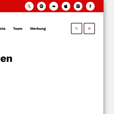
nts
Team
Werbung
search
menu
den