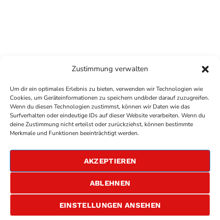
Zustimmung verwalten
Um dir ein optimales Erlebnis zu bieten, verwenden wir Technologien wie
Cookies, um Geräteinformationen zu speichern und/oder darauf zuzugreifen.
Wenn du diesen Technologien zustimmst, können wir Daten wie das
Surfverhalten oder eindeutige IDs auf dieser Website verarbeiten. Wenn du
deine Zustimmung nicht erteilst oder zurückziehst, können bestimmte
COPYRIGHT
ANTENNE BAD KREUZNACH
- IHR RADIO
Merkmale und Funktionen beeinträchtigt werden.
FÜR DIE RHEIN-NAHE REGION
IMPRESSUM
AKZEPTIEREN
ÜBER UNS
DATENSCHUTZERKLÄRUNG
ABLEHNEN
ALLGEMEINE GESCHÄFTSBEDINGUNGEN
GEWINNSPIELBEDINGUNGEN
JOBS
EINSTELLUNGEN ANSEHEN