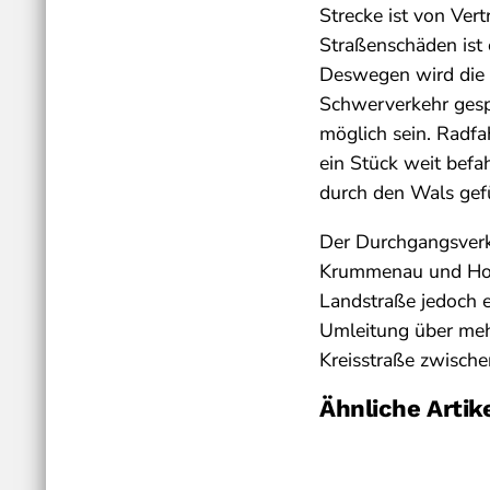
Strecke ist von Ver
Straßenschäden ist 
Deswegen wird die 
Schwerverkehr gespe
möglich sein. Radf
ein Stück weit bef
durch den Wals gef
Der Durchgangsverk
Krummenau und Horb
Landstraße jedoch e
Umleitung über mehr
Kreisstraße zwisch
Ähnliche Artik