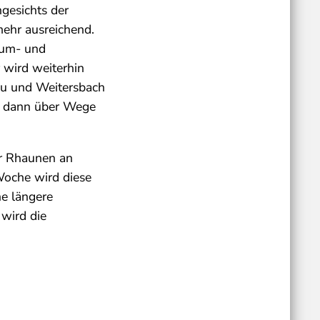
ngesichts der
mehr ausreichend.
aum- und
 wird weiterhin
au und Weitersbach
ie dann über Wege
r Rhaunen an
Woche wird diese
ne längere
 wird die