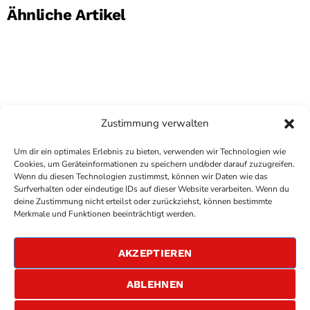
Ähnliche Artikel
Zustimmung verwalten
Um dir ein optimales Erlebnis zu bieten, verwenden wir Technologien wie
Cookies, um Geräteinformationen zu speichern und/oder darauf zuzugreifen.
Wenn du diesen Technologien zustimmst, können wir Daten wie das
Surfverhalten oder eindeutige IDs auf dieser Website verarbeiten. Wenn du
deine Zustimmung nicht erteilst oder zurückziehst, können bestimmte
COPYRIGHT
ANTENNE BAD KREUZNACH
- IHR RADIO
Merkmale und Funktionen beeinträchtigt werden.
FÜR DIE RHEIN-NAHE REGION
IMPRESSUM
AKZEPTIEREN
ÜBER UNS
DATENSCHUTZERKLÄRUNG
ABLEHNEN
ALLGEMEINE GESCHÄFTSBEDINGUNGEN
GEWINNSPIELBEDINGUNGEN
JOBS