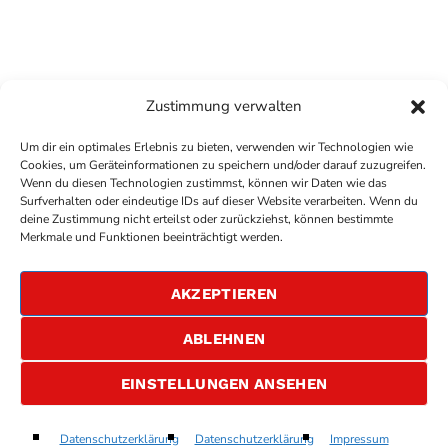
Zustimmung verwalten
Um dir ein optimales Erlebnis zu bieten, verwenden wir Technologien wie
Cookies, um Geräteinformationen zu speichern und/oder darauf zuzugreifen.
Wenn du diesen Technologien zustimmst, können wir Daten wie das
Surfverhalten oder eindeutige IDs auf dieser Website verarbeiten. Wenn du
deine Zustimmung nicht erteilst oder zurückziehst, können bestimmte
COPYRIGHT
ANTENNE BAD KREUZNACH
- IHR RADIO
Merkmale und Funktionen beeinträchtigt werden.
FÜR DIE RHEIN-NAHE REGION
IMPRESSUM
AKZEPTIEREN
ÜBER UNS
DATENSCHUTZERKLÄRUNG
ABLEHNEN
ALLGEMEINE GESCHÄFTSBEDINGUNGEN
GEWINNSPIELBEDINGUNGEN
JOBS
EINSTELLUNGEN ANSEHEN
I Will Love You Monday
Datenschutzerklärung
Datenschutzerklärung
Impressum
play_arrow
keyboard_arrow_right