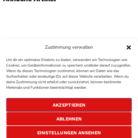
Zustimmung verwalten
Um dir ein optimales Erlebnis zu bieten, verwenden wir Technologien wie
Cookies, um Geräteinformationen zu speichern und/oder darauf zuzugreifen.
Wenn du diesen Technologien zustimmst, können wir Daten wie das
Surfverhalten oder eindeutige IDs auf dieser Website verarbeiten. Wenn du
deine Zustimmung nicht erteilst oder zurückziehst, können bestimmte
COPYRIGHT
ANTENNE BAD KREUZNACH
- IHR RADIO
Merkmale und Funktionen beeinträchtigt werden.
FÜR DIE RHEIN-NAHE REGION
IMPRESSUM
AKZEPTIEREN
ÜBER UNS
DATENSCHUTZERKLÄRUNG
ABLEHNEN
ALLGEMEINE GESCHÄFTSBEDINGUNGEN
GEWINNSPIELBEDINGUNGEN
JOBS
EINSTELLUNGEN ANSEHEN