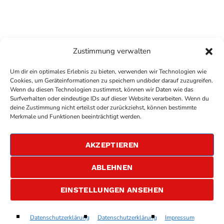
Zustimmung verwalten
Um dir ein optimales Erlebnis zu bieten, verwenden wir Technologien wie
Cookies, um Geräteinformationen zu speichern und/oder darauf zuzugreifen.
Wenn du diesen Technologien zustimmst, können wir Daten wie das
Surfverhalten oder eindeutige IDs auf dieser Website verarbeiten. Wenn du
deine Zustimmung nicht erteilst oder zurückziehst, können bestimmte
COPYRIGHT
ANTENNE BAD KREUZNACH
- IHR RADIO
Merkmale und Funktionen beeinträchtigt werden.
FÜR DIE RHEIN-NAHE REGION
IMPRESSUM
AKZEPTIEREN
ÜBER UNS
DATENSCHUTZERKLÄRUNG
ABLEHNEN
ALLGEMEINE GESCHÄFTSBEDINGUNGEN
GEWINNSPIELBEDINGUNGEN
JOBS
EINSTELLUNGEN ANSEHEN
AIn't That Just The Way
Datenschutzerklärung
Datenschutzerklärung
Impressum
play_arrow
keyboard_arrow_right