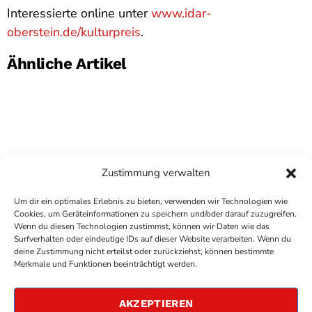
Interessierte online unter
www.idar-
oberstein.de/kulturpreis
.
Ähnliche Artikel
Zustimmung verwalten
Um dir ein optimales Erlebnis zu bieten, verwenden wir Technologien wie
Cookies, um Geräteinformationen zu speichern und/oder darauf zuzugreifen.
Wenn du diesen Technologien zustimmst, können wir Daten wie das
Surfverhalten oder eindeutige IDs auf dieser Website verarbeiten. Wenn du
deine Zustimmung nicht erteilst oder zurückziehst, können bestimmte
COPYRIGHT
ANTENNE BAD KREUZNACH
- IHR RADIO
Merkmale und Funktionen beeinträchtigt werden.
FÜR DIE RHEIN-NAHE REGION
IMPRESSUM
AKZEPTIEREN
ÜBER UNS