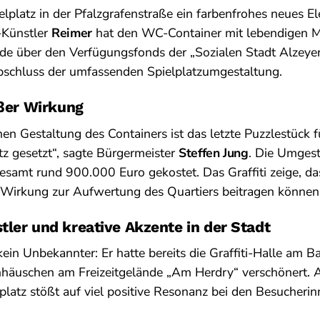
elplatz in der Pfalzgrafenstraße ein farbenfrohes neues
i-Künstler
Reimer
hat den WC-Container mit lebendigen Mo
e über den Verfügungsfonds der „Sozialen Stadt Alzeyer 
bschluss der umfassenden Spielplatzumgestaltung.
oßer Wirkung
hen Gestaltung des Containers ist das letzte Puzzlestück fü
tz gesetzt“, sagte Bürgermeister
Steffen Jung
. Die Umgest
esamt rund 900.000 Euro gekostet. Das Graffiti zeige, da
 Wirkung zur Aufwertung des Quartiers beitragen können
ler und kreative Akzente in der Stadt
kein Unbekannter: Er hatte bereits die Graffiti-Halle am 
enhäuschen am Freizeitgelände „Am Herdry“ verschönert. 
latz stößt auf viel positive Resonanz bei den Besucheri