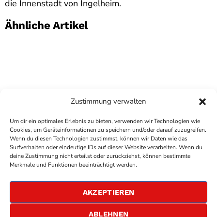
die Innenstadt von Ingelheim.
Ähnliche Artikel
Zustimmung verwalten
Um dir ein optimales Erlebnis zu bieten, verwenden wir Technologien wie
Cookies, um Geräteinformationen zu speichern und/oder darauf zuzugreifen.
Wenn du diesen Technologien zustimmst, können wir Daten wie das
Surfverhalten oder eindeutige IDs auf dieser Website verarbeiten. Wenn du
deine Zustimmung nicht erteilst oder zurückziehst, können bestimmte
COPYRIGHT
ANTENNE BAD KREUZNACH
- IHR RADIO
Merkmale und Funktionen beeinträchtigt werden.
FÜR DIE RHEIN-NAHE REGION
IMPRESSUM
AKZEPTIEREN
ÜBER UNS
DATENSCHUTZERKLÄRUNG
ABLEHNEN
ALLGEMEINE GESCHÄFTSBEDINGUNGEN