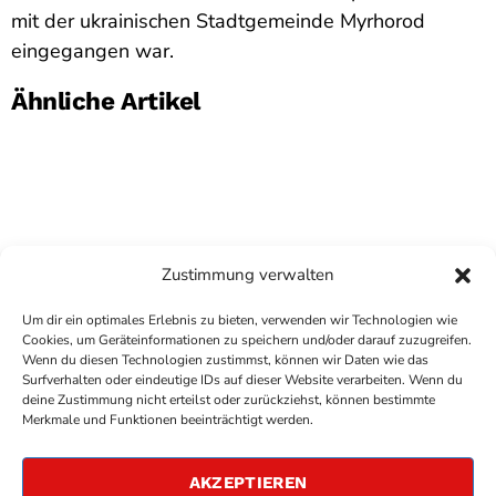
mit der ukrainischen Stadtgemeinde Myrhorod
eingegangen war.
Ähnliche Artikel
Zustimmung verwalten
Um dir ein optimales Erlebnis zu bieten, verwenden wir Technologien wie
Cookies, um Geräteinformationen zu speichern und/oder darauf zuzugreifen.
Wenn du diesen Technologien zustimmst, können wir Daten wie das
Surfverhalten oder eindeutige IDs auf dieser Website verarbeiten. Wenn du
deine Zustimmung nicht erteilst oder zurückziehst, können bestimmte
COPYRIGHT
ANTENNE BAD KREUZNACH
- IHR RADIO
Merkmale und Funktionen beeinträchtigt werden.
FÜR DIE RHEIN-NAHE REGION
IMPRESSUM
AKZEPTIEREN
ÜBER UNS