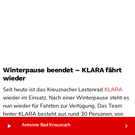
Zustimmung verwalten
Um dir ein optimales Erlebnis zu bieten, verwenden wir Technologien wie
Cookies, um Geräteinformationen zu speichern und/oder darauf zuzugreifen.
Wenn du diesen Technologien zustimmst, können wir Daten wie das
Surfverhalten oder eindeutige IDs auf dieser Website verarbeiten. Wenn du
deine Zustimmung nicht erteilst oder zurückziehst, können bestimmte
Merkmale und Funktionen beeinträchtigt werden.
Winterpause beendet – KLARA fährt
wieder
AKZEPTIEREN
Seit heute ist das Kreuznacher Lastenrad
KLARA
ABLEHNEN
wieder im Einsatz. Nach einer Winterpause steht es
nun wieder für Fahrten zur Verfügung. Das Team
EINSTELLUNGEN ANSEHEN
hinter KLARA besteht aus rund 30 Personen, von
denen sich 25 ehrenamtlich um die Fahrten
Antenne Bad Kreuznach
Datenschutzerklärung
Datenschutzerklärung
Impressum
play_arrow
keyboard_arrow_right
kümmern. An jedem Dienstag und Freitag ist das