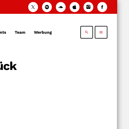
nts
Team
Werbung
search
menu
ück