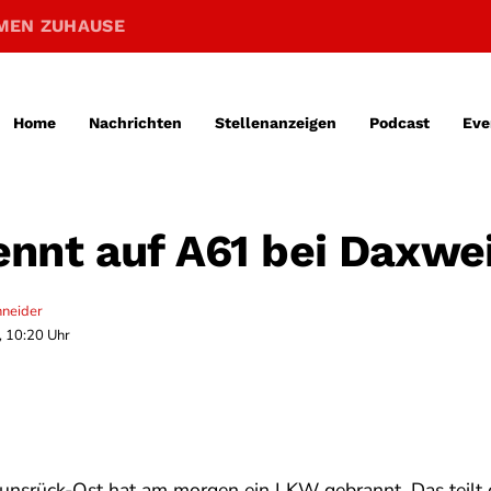
MEN ZUHAUSE
Home
Nachrichten
Stellenanzeigen
Podcast
Eve
nnt auf A61 bei Daxwei
hneider
, 10:20 Uhr
unsrück-Ost hat am morgen ein LKW gebrannt. Das teilt 