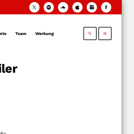
nts
Team
Werbung
search
menu
ler
die