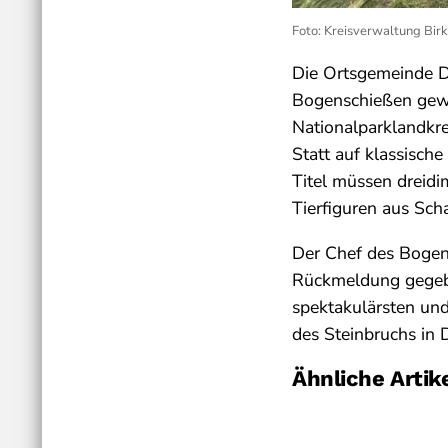
Foto: Kreisverwaltung Bir
Die Ortsgemeinde Di
Bogenschießen gew
Nationalparklandkr
Statt auf klassische
Titel müssen dreidi
Tierfiguren aus Sch
Der Chef des Bogens
Rückmeldung gegeben
spektakulärsten und 
des Steinbruchs in 
Ähnliche Artik