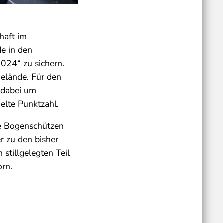
haft im
e in den
024“ zu sichern.
Gelände. Für den
h dabei um
elte Punktzahl.
te Bogenschützen
r zu den bisher
 stillgelegten Teil
orn.