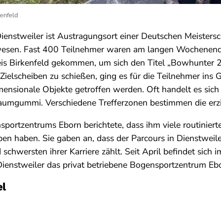
kenfeld
enstweiler ist Austragungsort einer Deutschen Meistersc
esen. Fast 400 Teilnehmer waren am langen Wochenend
eis Birkenfeld gekommen, um sich den Titel „Bowhunter 2
 Zielscheiben zu schießen, ging es für die Teilnehmer ins 
mensionale Objekte getroffen werden. Oft handelt es sic
aumgummi. Verschiedene Trefferzonen bestimmen die erzi
portzentrums Eborn berichtete, dass ihm viele routinier
 haben. Sie gaben an, dass der Parcours in Dienstweile
schwersten ihrer Karriere zählt. Seit April befindet sich im
Dienstweiler das privat betriebene Bogensportzentrum Eb
el