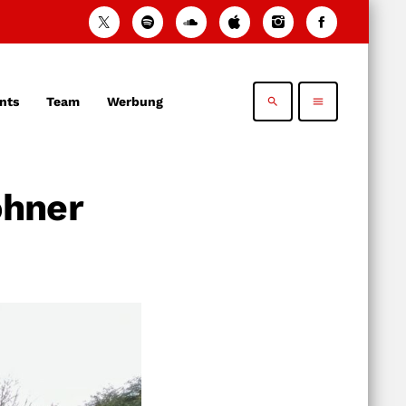
nts
Team
Werbung
search
menu
ohner