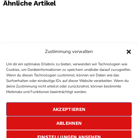
Ähnliche Artikel
Zustimmung verwalten
Um dir ein optimales Erlebnis zu bieten, verwenden wir Technologien wie
Cookies, um Geräteinformationen zu speichern und/oder darauf zuzugreifen.
Wenn du diesen Technologien zustimmst, können wir Daten wie das
Surfverhalten oder eindeutige IDs auf dieser Website verarbeiten. Wenn du
deine Zustimmung nicht erteilst oder zurückziehst, können bestimmte
COPYRIGHT
ANTENNE BAD KREUZNACH
- IHR RADIO
Merkmale und Funktionen beeinträchtigt werden.
FÜR DIE RHEIN-NAHE REGION
IMPRESSUM
AKZEPTIEREN
ÜBER UNS
DATENSCHUTZERKLÄRUNG
ABLEHNEN
ALLGEMEINE GESCHÄFTSBEDINGUNGEN
GEWINNSPIELBEDINGUNGEN
JOBS
EINSTELLUNGEN ANSEHEN