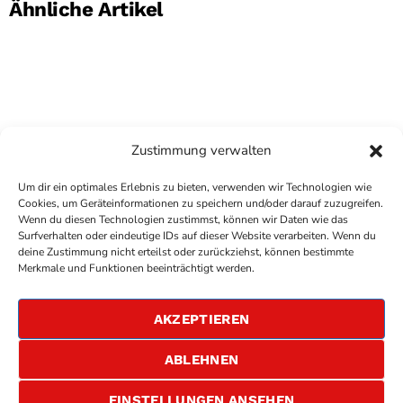
Ähnliche Artikel
Zustimmung verwalten
Um dir ein optimales Erlebnis zu bieten, verwenden wir Technologien wie
Cookies, um Geräteinformationen zu speichern und/oder darauf zuzugreifen.
Wenn du diesen Technologien zustimmst, können wir Daten wie das
Surfverhalten oder eindeutige IDs auf dieser Website verarbeiten. Wenn du
deine Zustimmung nicht erteilst oder zurückziehst, können bestimmte
COPYRIGHT
ANTENNE BAD KREUZNACH
- IHR RADIO
Merkmale und Funktionen beeinträchtigt werden.
FÜR DIE RHEIN-NAHE REGION
IMPRESSUM
AKZEPTIEREN
ÜBER UNS
DATENSCHUTZERKLÄRUNG
ABLEHNEN
ALLGEMEINE GESCHÄFTSBEDINGUNGEN
GEWINNSPIELBEDINGUNGEN
JOBS
EINSTELLUNGEN ANSEHEN