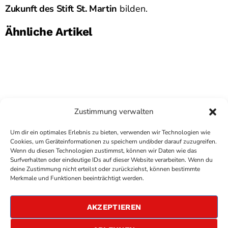
Zukunft des Stift St. Martin
bilden.
Ähnliche Artikel
Zustimmung verwalten
Um dir ein optimales Erlebnis zu bieten, verwenden wir Technologien wie
Cookies, um Geräteinformationen zu speichern und/oder darauf zuzugreifen.
Wenn du diesen Technologien zustimmst, können wir Daten wie das
Surfverhalten oder eindeutige IDs auf dieser Website verarbeiten. Wenn du
deine Zustimmung nicht erteilst oder zurückziehst, können bestimmte
COPYRIGHT
ANTENNE BAD KREUZNACH
- IHR RADIO
Merkmale und Funktionen beeinträchtigt werden.
FÜR DIE RHEIN-NAHE REGION
IMPRESSUM
AKZEPTIEREN
ÜBER UNS
DATENSCHUTZERKLÄRUNG