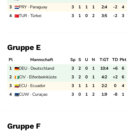
3
PRY · Paraguay
3
1
1
1
2:4
-2
4
4
TUR · Türkei
3
1
0
2
3:5
-2
3
Gruppe E
Pl
Mannschaft
Sp
S
U
N
T:GT
TD
Pkt
1
DEU · Deutschland
3
2
0
1
10:4
+6
6
2
CIV · Elfenbeinküste
3
2
0
1
4:2
+2
6
3
ECU · Ecuador
3
1
1
1
2:2
0
4
4
CUW · Curaçao
3
0
1
2
1:9
-8
1
Gruppe F