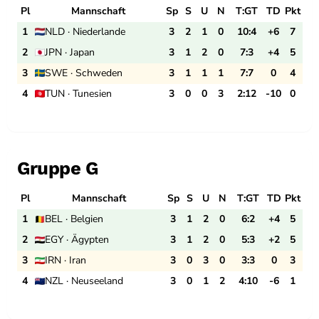
Pl
Mannschaft
Sp
S
U
N
T:GT
TD
Pkt
1
NLD · Niederlande
3
2
1
0
10:4
+6
7
2
JPN · Japan
3
1
2
0
7:3
+4
5
3
SWE · Schweden
3
1
1
1
7:7
0
4
4
TUN · Tunesien
3
0
0
3
2:12
-10
0
Gruppe G
Pl
Mannschaft
Sp
S
U
N
T:GT
TD
Pkt
1
BEL · Belgien
3
1
2
0
6:2
+4
5
2
EGY · Ägypten
3
1
2
0
5:3
+2
5
3
IRN · Iran
3
0
3
0
3:3
0
3
4
NZL · Neuseeland
3
0
1
2
4:10
-6
1