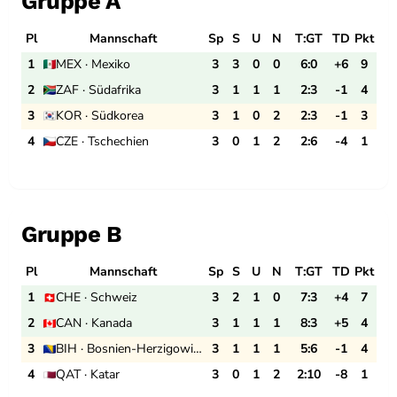
Gruppe A
Pl
Mannschaft
Sp
S
U
N
T:GT
TD
Pkt
1
MEX · Mexiko
3
3
0
0
6:0
+6
9
2
ZAF · Südafrika
3
1
1
1
2:3
-1
4
3
KOR · Südkorea
3
1
0
2
2:3
-1
3
4
CZE · Tschechien
3
0
1
2
2:6
-4
1
Gruppe B
Pl
Mannschaft
Sp
S
U
N
T:GT
TD
Pkt
1
CHE · Schweiz
3
2
1
0
7:3
+4
7
2
CAN · Kanada
3
1
1
1
8:3
+5
4
3
BIH · Bosnien-Herzigowina
3
1
1
1
5:6
-1
4
4
QAT · Katar
3
0
1
2
2:10
-8
1