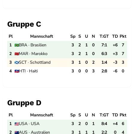
Gruppe C
Pl
Mannschaft
Sp
S
U
N
T:GT
TD
Pkt
1
BRA · Brasilien
3
2
1
0
7:1
+6
7
2
MAR · Marokko
3
2
1
0
6:3
+3
7
3
SCT · Schottland
3
1
0
2
1:4
-3
3
4
HTI · Haiti
3
0
0
3
2:8
-6
0
Gruppe D
Pl
Mannschaft
Sp
S
U
N
T:GT
TD
Pkt
1
USA · USA
3
2
0
1
8:4
+4
6
2
AUS · Australien
3
1
1
1
2:2
0
4