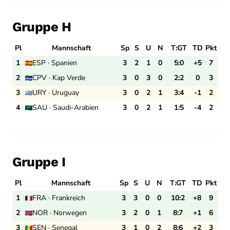
Gruppe H
Pl
Mannschaft
Sp
S
U
N
T:GT
TD
Pkt
1
ESP · Spanien
3
2
1
0
5:0
+5
7
2
CPV · Kap Verde
3
0
3
0
2:2
0
3
3
URY · Uruguay
3
0
2
1
3:4
-1
2
4
SAU · Saudi-Arabien
3
0
2
1
1:5
-4
2
Gruppe I
Pl
Mannschaft
Sp
S
U
N
T:GT
TD
Pkt
1
FRA · Frankreich
3
3
0
0
10:2
+8
9
2
NOR · Norwegen
3
2
0
1
8:7
+1
6
3
SEN · Senegal
3
1
0
2
8:6
+2
3