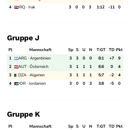
4
IRQ · Irak
3
0
0
3
1:12
-11
0
Gruppe J
Pl
Mannschaft
Sp
S
U
N
T:GT
TD
Pkt
1
ARG · Argentinien
3
3
0
0
8:1
+7
9
2
AUT · Österreich
3
1
1
1
6:6
0
4
3
DZA · Algerien
3
1
1
1
5:7
-2
4
4
JOR · Jordanien
3
0
0
3
3:8
-5
0
Gruppe K
Pl
Mannschaft
Sp
S
U
N
T:GT
TD
Pkt