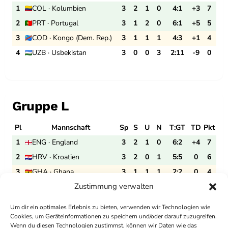
1
COL · Kolumbien
3
2
1
0
4:1
+3
7
2
PRT · Portugal
3
1
2
0
6:1
+5
5
3
COD · Kongo (Dem. Rep.)
3
1
1
1
4:3
+1
4
4
UZB · Usbekistan
3
0
0
3
2:11
-9
0
Gruppe L
Pl
Mannschaft
Sp
S
U
N
T:GT
TD
Pkt
1
ENG · England
3
2
1
0
6:2
+4
7
2
HRV · Kroatien
3
2
0
1
5:5
0
6
3
GHA · Ghana
3
1
1
1
2:2
0
4
Zustimmung verwalten
4
PAN · Panama
3
0
0
3
0:4
-4
0
Um dir ein optimales Erlebnis zu bieten, verwenden wir Technologien wie
Cookies, um Geräteinformationen zu speichern und/oder darauf zuzugreifen.
Wenn du diesen Technologien zustimmst, können wir Daten wie das