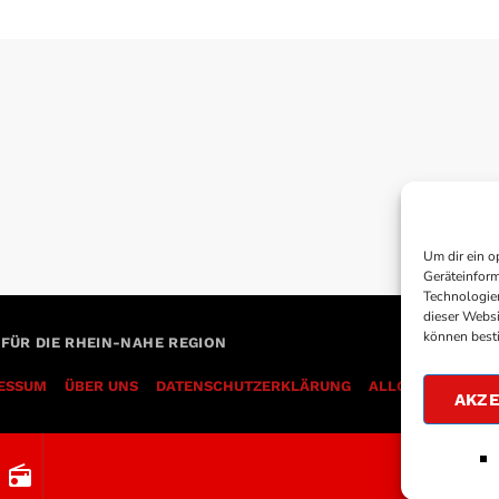
Um dir ein o
Geräteinform
Technologien
dieser Websi
können best
 FÜR DIE RHEIN-NAHE REGION
ESSUM
ÜBER UNS
DATENSCHUTZERKLÄRUNG
AKZE
radio
00:00