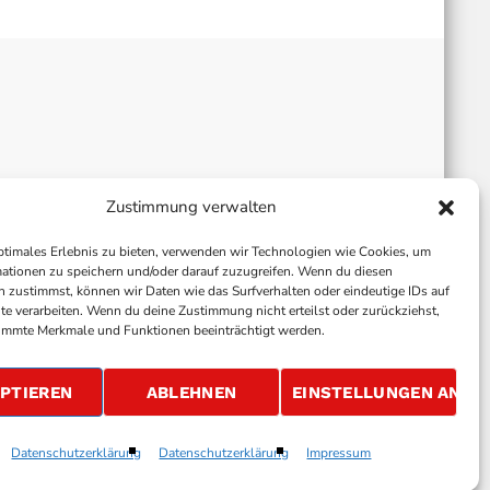
Zustimmung verwalten
ptimales Erlebnis zu bieten, verwenden wir Technologien wie Cookies, um
ationen zu speichern und/oder darauf zuzugreifen. Wenn du diesen
 zustimmst, können wir Daten wie das Surfverhalten oder eindeutige IDs auf
te verarbeiten. Wenn du deine Zustimmung nicht erteilst oder zurückziehst,
immte Merkmale und Funktionen beeinträchtigt werden.
ALLGEMEINE GESCHÄFTSBEDINGUNGEN
GEWINNSPIELBEDINGUNGEN
JOBS
PTIEREN
ABLEHNEN
EINSTELLUNGEN ANSE
Datenschutzerklärung
Datenschutzerklärung
Impressum
volume_up