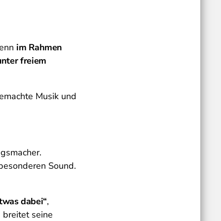
Denn
im Rahmen
unter freiem
gemachte Musik und
ngsmacher.
 besonderen Sound.
etwas dabei“
,
 breitet seine