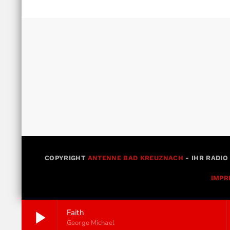
COPYRIGHT
ANTENNE BAD KREUZNACH
- IHR RADIO
IMPR
play_arrow
Faith
George Michael