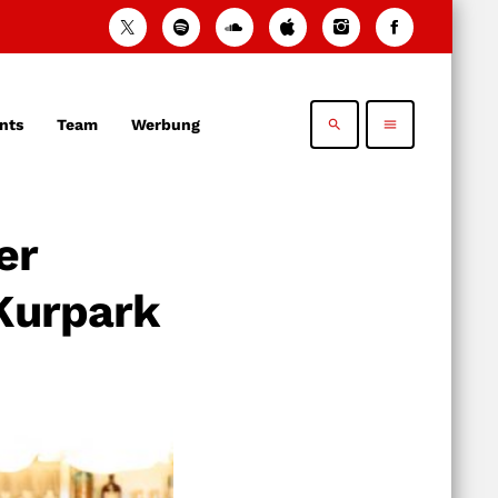
nts
Team
Werbung
search
menu
er
 Kurpark