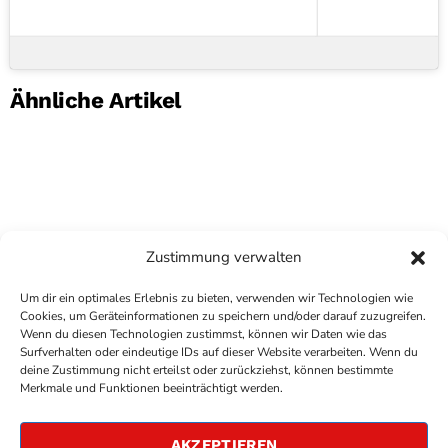
Ähnliche Artikel
Zustimmung verwalten
Um dir ein optimales Erlebnis zu bieten, verwenden wir Technologien wie
Cookies, um Geräteinformationen zu speichern und/oder darauf zuzugreifen.
Wenn du diesen Technologien zustimmst, können wir Daten wie das
Surfverhalten oder eindeutige IDs auf dieser Website verarbeiten. Wenn du
deine Zustimmung nicht erteilst oder zurückziehst, können bestimmte
COPYRIGHT
ANTENNE BAD KREUZNACH
- IHR RADIO
Merkmale und Funktionen beeinträchtigt werden.
FÜR DIE RHEIN-NAHE REGION
IMPRESSUM
AKZEPTIEREN