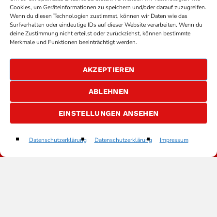
Cookies, um Geräteinformationen zu speichern und/oder darauf zuzugreifen.
Wenn du diesen Technologien zustimmst, können wir Daten wie das
Surfverhalten oder eindeutige IDs auf dieser Website verarbeiten. Wenn du
deine Zustimmung nicht erteilst oder zurückziehst, können bestimmte
Merkmale und Funktionen beeinträchtigt werden.
AKZEPTIEREN
ABLEHNEN
COPYRIGHT
ANTENNE BAD KREUZNACH
- IHR RADIO
EINSTELLUNGEN ANSEHEN
FÜR DIE RHEIN-NAHE REGION
IMPRESSUM
Antenne Bad Kreuznach
Datenschutzerklärung
Datenschutzerklärung
Impressum
play_arrow
keyboard_arrow_right
ÜBER UNS
DATENSCHUTZERKLÄRUNG
ALLGEMEINE GESCHÄFTSBEDINGUNGEN
GEWINNSPIELBEDINGUNGEN
JOBS