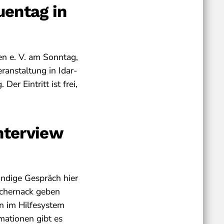
uentag in
en e. V. am Sonntag,
ranstaltung in Idar-
er Eintritt ist frei,
nterview
ändige Gespräch hier
schernack geben
en im Hilfesystem
mationen gibt es