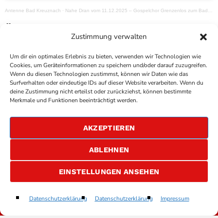
Antenne Bad Kreuznach
·
Nahe Dran vom 11.12.2025 – Gospelchor Grenzenlos zum Bad Kreuznacher Weihnachtssingen 2025
Ähnliche Artikel
Zustimmung verwalten
Um dir ein optimales Erlebnis zu bieten, verwenden wir Technologien wie
Cookies, um Geräteinformationen zu speichern und/oder darauf zuzugreifen.
Wenn du diesen Technologien zustimmst, können wir Daten wie das
Surfverhalten oder eindeutige IDs auf dieser Website verarbeiten. Wenn du
deine Zustimmung nicht erteilst oder zurückziehst, können bestimmte
Merkmale und Funktionen beeinträchtigt werden.
AKZEPTIEREN
ABLEHNEN
COPYRIGHT
ANTENNE BAD KREUZNACH
- IHR RADIO
EINSTELLUNGEN ANSEHEN
FÜR DIE RHEIN-NAHE REGION
IMPRESSUM
Flashback
Datenschutzerklärung
Datenschutzerklärung
Impressum
play_arrow
keyboard_arrow_right
ÜBER UNS
ÁSDÍS
DATENSCHUTZERKLÄRUNG