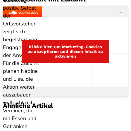
positiv. Selbst
der
Ortsvorsteher
zeigt sich
begeistert vom
Engagement
Klicke hier, um Marketing-Cookies
zu akzeptieren und diesen Inhalt zu
der Anwohner.
aktivieren
Für die Zukunft
planen Nadine
und Lisa, die
Aktion weiter
auszubauen –
vielleicht mit
Ähnliche Artikel
Vereinen, die
mit Essen und
Getränken