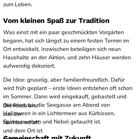
zum Leben.
Vom kleinen Spaß zur Tradition
Was einst mit ein paar geschmückten Vorgärten
begann, hat sich längst zu einem festen Termin im
Ort entwickelt. Inzwischen beteiligen sich neun
Haushalte an der Aktion, und zehn Häuser werden
aufwendig dekoriert.
Die Idee: gruselig, aber familienfreundlich. Dafür
wird früh geplant – erste Ideen entstehen oft schon
im Sommer. Dann wird eingekauft, gebastelt und
dekoriert, bis die Seegasse am Abend von
Die Resonanz
Halloween in ein Lichtermeer aus Kürbissen,
aus der
Spinnenweben und Nebel getaucht ist.
Nachbarschaft
und dem Ort ist
Gemeinschaft mit Zukunft
durchweg