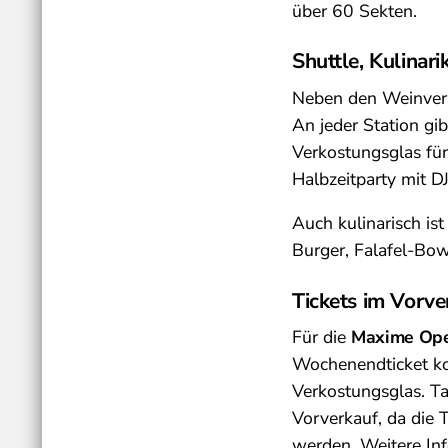
über 60 Sekten.
Shuttle, Kulinar
Neben den Weinver
An jeder Station gi
Verkostungsglas fü
Halbzeitparty mit DJ
Auch kulinarisch i
Burger, Falafel-Bowl
Tickets im Vorver
Für die
Maxime Ope
Wochenendticket ko
Verkostungsglas. Ta
Vorverkauf, da die 
werden. Weitere Inf