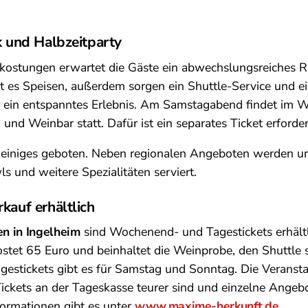
ik und Halbzeitparty
kostungen erwartet die Gäste ein abwechslungsreiches
bt es Speisen, außerdem sorgen ein Shuttle-Service und e
r ein entspanntes Erlebnis. Am Samstagabend findet im 
 und Weinbar statt. Dafür ist ein separates Ticket erforder
st einiges geboten. Neben regionalen Angeboten werden u
s und weitere Spezialitäten serviert.
kauf erhältlich
n in Ingelheim
sind Wochenend- und Tagestickets erhältl
stet 65 Euro und beinhaltet die Weinprobe, den Shuttle 
gestickets gibt es für Samstag und Sonntag. Die Veranst
Tickets an der Tageskasse teurer sind und einzelne Angeb
ormationen gibt es unter
www.maxime-herkunft.de
.