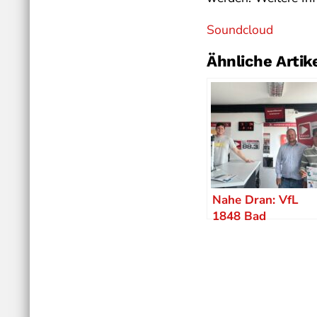
Soundcloud
Ähnliche Artik
Nahe Dran: VfL
1848 Bad
Kreuznach – Tag
des Sports