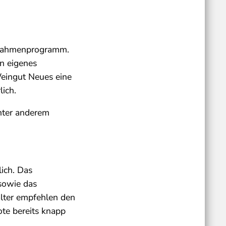
 Rahmenprogramm.
in eigenes
Weingut Neues eine
lich.
nter anderem
ich. Das
sowie das
alter empfehlen den
ote bereits knapp