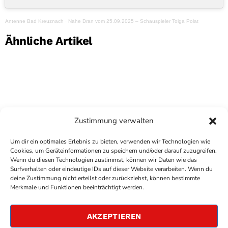
Antenne Bad Kreuznach
·
Nahe Dran vom 25.09.2025 – Schauspieler Tolga Polat
Ähnliche Artikel
Zustimmung verwalten
Um dir ein optimales Erlebnis zu bieten, verwenden wir Technologien wie
Cookies, um Geräteinformationen zu speichern und/oder darauf zuzugreifen.
Wenn du diesen Technologien zustimmst, können wir Daten wie das
Surfverhalten oder eindeutige IDs auf dieser Website verarbeiten. Wenn du
deine Zustimmung nicht erteilst oder zurückziehst, können bestimmte
COPYRIGHT
ANTENNE BAD KREUZNACH
- IHR RADIO
Merkmale und Funktionen beeinträchtigt werden.
FÜR DIE RHEIN-NAHE REGION
IMPRESSUM
AKZEPTIEREN
ÜBER UNS