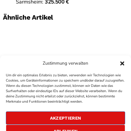
Sarmsheim:
325.500 €
Ähnliche Artikel
Zustimmung verwalten
Um dir ein optimales Erlebnis zu bieten, verwenden wir Technologien wie
Cookies, um Geräteinformationen zu speichern und/oder darauf zuzugreifen.
Wenn du diesen Technologien zustimmst, können wir Daten wie das
Surfverhalten oder eindeutige IDs auf dieser Website verarbeiten. Wenn du
deine Zustimmung nicht erteilst oder zurückziehst, können bestimmte
COPYRIGHT
ANTENNE BAD KREUZNACH
- IHR RADIO
Merkmale und Funktionen beeinträchtigt werden.
FÜR DIE RHEIN-NAHE REGION
IMPRESSUM
AKZEPTIEREN
ÜBER UNS
DATENSCHUTZERKLÄRUNG