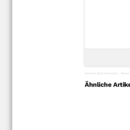
Antenne Bad Kreuznach
·
Neues
Ähnliche Artik