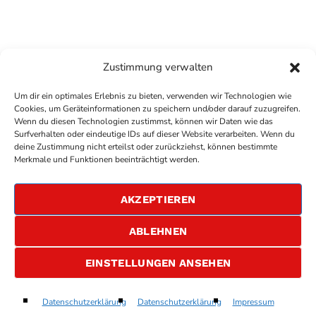
Zustimmung verwalten
Um dir ein optimales Erlebnis zu bieten, verwenden wir Technologien wie
Cookies, um Geräteinformationen zu speichern und/oder darauf zuzugreifen.
Wenn du diesen Technologien zustimmst, können wir Daten wie das
Surfverhalten oder eindeutige IDs auf dieser Website verarbeiten. Wenn du
deine Zustimmung nicht erteilst oder zurückziehst, können bestimmte
COPYRIGHT
ANTENNE BAD KREUZNACH
- IHR RADIO
Merkmale und Funktionen beeinträchtigt werden.
FÜR DIE RHEIN-NAHE REGION
IMPRESSUM
AKZEPTIEREN
ÜBER UNS
DATENSCHUTZERKLÄRUNG
ABLEHNEN
ALLGEMEINE GESCHÄFTSBEDINGUNGEN
GEWINNSPIELBEDINGUNGEN
JOBS
EINSTELLUNGEN ANSEHEN
Drop Dead
Datenschutzerklärung
Datenschutzerklärung
Impressum
play_arrow
keyboard_arrow_right
Olivia Rodrigo