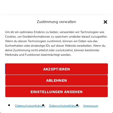
Zustimmung verwalten
Um dir ein optimales Erlebnis zu bieten, verwenden wir Technologien wie
Cookies, um Geräteinformationen zu speichern und/oder darauf zuzugreifen.
Wenn du diesen Technologien zustimmst, können wir Daten wie das
Surfverhalten oder eindeutige IDs auf dieser Website verarbeiten. Wenn du
deine Zustimmung nicht erteilst oder zurückziehst, können bestimmte
COPYRIGHT
ANTENNE BAD KREUZNACH
- IHR RADIO
Merkmale und Funktionen beeinträchtigt werden.
FÜR DIE RHEIN-NAHE REGION
IMPRESSUM
AKZEPTIEREN
ÜBER UNS
DATENSCHUTZERKLÄRUNG
ABLEHNEN
ALLGEMEINE GESCHÄFTSBEDINGUNGEN
GEWINNSPIELBEDINGUNGEN
JOBS
EINSTELLUNGEN ANSEHEN
Our House
Datenschutzerklärung
Datenschutzerklärung
Impressum
play_arrow
keyboard_arrow_right
Madness