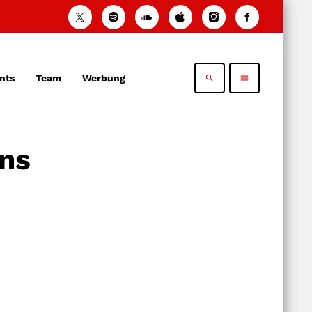
nts
Team
Werbung
search
menu
ans