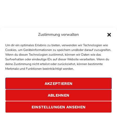
Zustimmung verwalten
Um dir ein optimales Erlebnis zu bieten, verwenden wir Technologien wie
Cookies, um Geräteinformationen zu speichern und/oder darauf zuzugreifen.
Wenn du diesen Technologien zustimmst, können wir Daten wie das
Surfverhalten oder eindeutige IDs auf dieser Website verarbeiten. Wenn du
deine Zustimmung nicht erteilst oder zurückziehst, können bestimmte
COPYRIGHT
ANTENNE BAD KREUZNACH
- IHR RADIO
Merkmale und Funktionen beeinträchtigt werden.
FÜR DIE RHEIN-NAHE REGION
IMPRESSUM
AKZEPTIEREN
ÜBER UNS
DATENSCHUTZERKLÄRUNG
ABLEHNEN
ALLGEMEINE GESCHÄFTSBEDINGUNGEN
GEWINNSPIELBEDINGUNGEN
JOBS
EINSTELLUNGEN ANSEHEN