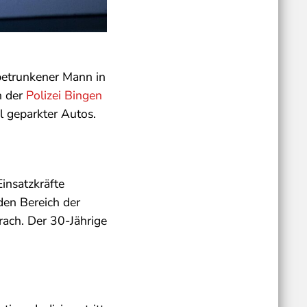
betrunkener Mann in
n der
Polizei Bingen
l geparkter Autos.
insatzkräfte
den Bereich der
rach. Der 30-Jährige