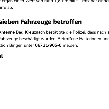
ergab einen Wert von rund 1,6 Promille. Trotz der eindeut
rfe ab.
sieben Fahrzeuge betroffen
Antenne Bad Kreuznach
bestätigte die Polizei, dass nach
ahrzeuge beschädigt wurden. Betroffene Halterinnen und 
ektion Bingen unter
06721/905-0
melden.
el