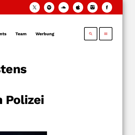
nts
Team
Werbung
search
menu
stens
Polizei